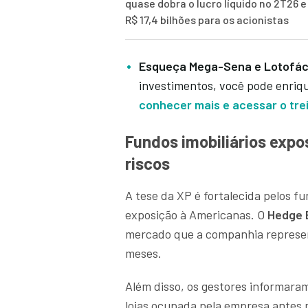
quase dobra o lucro líquido no 2T26 
R$ 17,4 bilhões para os acionistas
Esqueça Mega-Sena e Lotofác
investimentos, você pode enriq
conhecer mais e acessar o trei
Fundos imobiliários ex
riscos
A tese da XP é fortalecida pelos f
exposição à Americanas. O
Hedge B
mercado que a companhia represen
meses.
Além disso, os gestores informaram
lojas ocupada pela empresa antes 