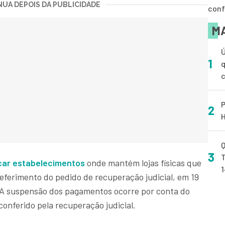
UA DEPOIS DA PUBLICIDADE
conf
MA
Ú
1
q
P
2
H
Q
3
T
car estabelecimentos
onde mantém lojas físicas que
deferimento do pedido de recuperação judicial, em 19
. A suspensão dos pagamentos ocorre por conta do
onferido pela recuperação judicial.