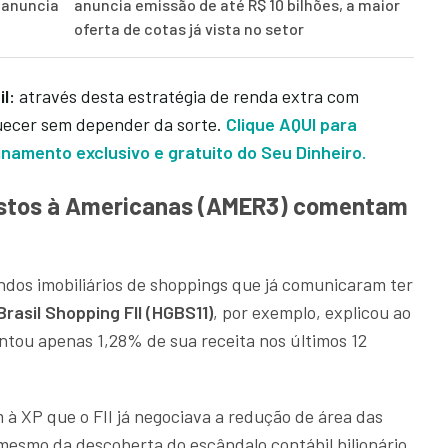
e anuncia
anuncia emissão de até R$ 10 bilhões, a maior
oferta de cotas já vista no setor
il:
através desta estratégia de renda extra com
uecer sem depender da sorte.
Clique AQUI para
namento exclusivo e gratuito do Seu Dinheiro.
postos à Americanas (AMER3) comentam
undos imobiliários de shoppings que já comunicaram ter
rasil Shopping FII (HGBS11)
, por exemplo, explicou ao
tou apenas 1,28% de sua receita nos últimos 12
 à XP que o FII já negociava a redução de área das
mesmo da descoberta do escândalo contábil bilionário