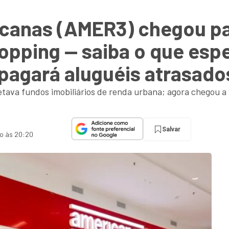
icanas (AMER3) chegou pa
hopping — saiba o que espe
pagará aluguéis atrasados
afetava fundos imobiliários de renda urbana; agora chegou 
Salvar
do às 20:20