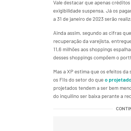
Vale destacar que apenas créditos
exigibilidade suspensa. Já os pa
a 31 de janeiro de 2023 serão reali
Ainda assim, segundo as cifras que
recuperação da varejista, entregu
11,6 milhões aos shoppings espalha
desses shoppings compõem o portfó
Mas a XP estima que os efeitos d
os FIIs do setor do que
o projetad
projetados tendem a ser bem menor
do inquilino ser baixa perante a re
CONTIN