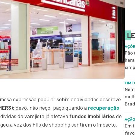
LE
AÇÕE
Pão 
hera
simp
FIM 
Nem 
mult
mosa expressão popular sobre endividados descreve
Brad
MER3)
: devo, não nego, pago quando a
recuperação
dívidas da varejista já afetava
fundos imobiliários
de
AÇÃO
egou a vez dos FIIs de shopping sentirem o impacto.
Em t
favo