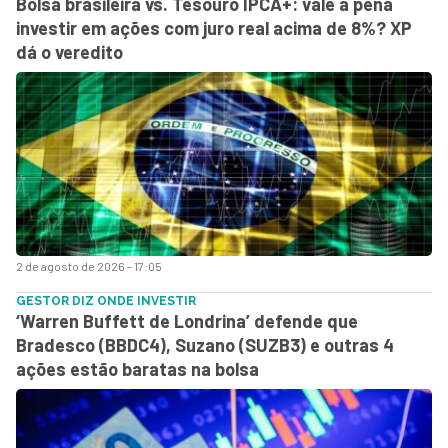
Bolsa brasileira vs. Tesouro IPCA+: vale a pena
investir em ações com juro real acima de 8%? XP
dá o veredito
2 de agosto de 2026 - 17:05
GESTOR DIZ ONDE INVESTIR
‘Warren Buffett de Londrina’ defende que
Bradesco (BBDC4), Suzano (SUZB3) e outras 4
ações estão baratas na bolsa