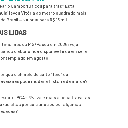
TAL CAPIXABA MAIS CARA
eário Camboriú ficou para trás? Esta
mula’ levou Vitória ao metro quadrado mais
 do Brasil — valor supera R$ 15 mil
IS LIDAS
ltimo mês do PIS/Pasep em 2026: veja
uando o abono fica disponível e quem será
contemplado em agosto
or que o chinelo de salto "feio" da
avaianas pode mudar a história da marca?
esouro IPCA+ 8%: vale mais a pena travar as
axas altas por seis anos ou por algumas
décadas?