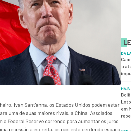
LE
DA L
Cann
trat
impu
HAJA
Bolã
Loto
heiro, Ivan Sant’anna, os Estados Unidos podem estar
em M
para uma de suas maiores rivais, a China. Assolados
repe
om o Federal Reserve correndo para aumentar os juros
uma recessão à espreita, os país está perdendo espaço