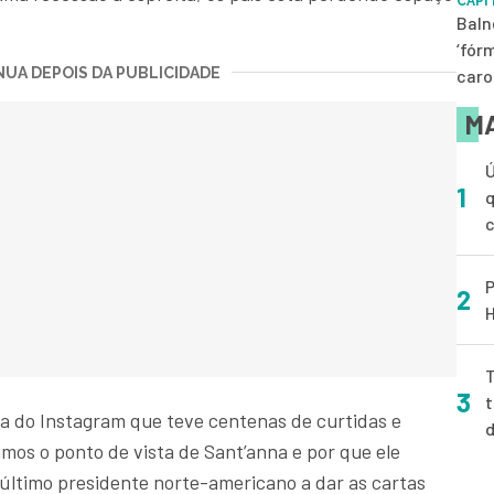
CAPI
Baln
‘fór
UA DEPOIS DA PUBLICIDADE
caro
MA
Ú
1
q
P
2
H
T
3
t
a do Instagram que teve centenas de curtidas e
mos o ponto de vista de Sant’anna e por que ele
 último presidente norte-americano a dar as cartas