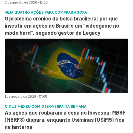
2 de agosto de 2026 - 13:35
VEJA QUATRO AÇÕES PARA COMPRAR AGORA
O problema crônico da bolsa brasileira: por que
investir em ações no Brasil é um “videogame no
modo hard”, segundo gestor da Legacy
1 de agosto de 2026 - 17:05
O QUE MEXEU COM O IBOVESPA NA SEMANA
As ações que roubaram a cena no Ibovespa: MBRF
(MBRF3) dispara, enquanto Usiminas (USIM5) fica
na lanterna