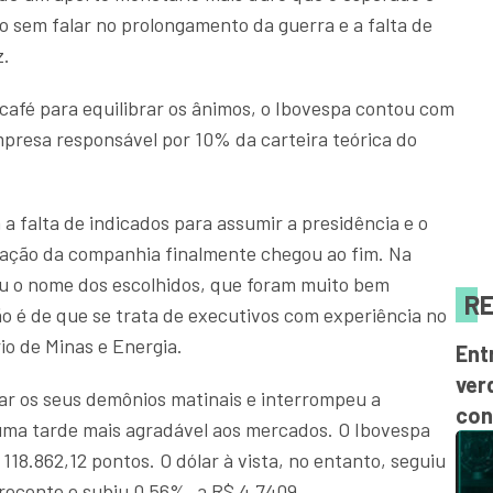
o sem falar no prolongamento da guerra e a falta de
z.
café para equilibrar os ânimos, o Ibovespa contou com
presa responsável por 10% da carteira teórica do
 a falta de indicados para assumir a presidência e o
ação da companhia finalmente chegou ao fim. Na
u o nome dos escolhidos, que foram muito bem
RE
o é de que se trata de executivos com experiência no
io de Minas e Energia.
Ent
ver
 os seus demônios matinais e interrompeu a
con
uma tarde mais agradável aos mercados. O Ibovespa
118.862,12 pontos. O dólar à vista, no entanto, seguiu
 recente e subiu 0,56%, a R$ 4,7409.