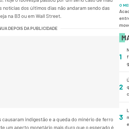
O ME
 notícias dos últimos dias não andaram sendo das
Acad
seja na B3 ou em Wall Street.
entr
move
UA DEPOIS DA PUBLICIDADE
MA
N
1
f
g
Ú
2
q
L
3
m
is causaram indigestão e a queda do minério de ferro
e
a de um aperto monetário mais duro que o esperado é