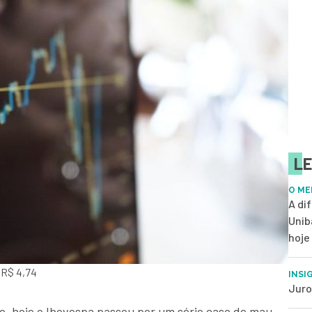
LE
O ME
A di
Unib
hoje
 R$ 4,74
INSI
Juro
, hoje o Ibovespa passou por um sério caso de mau