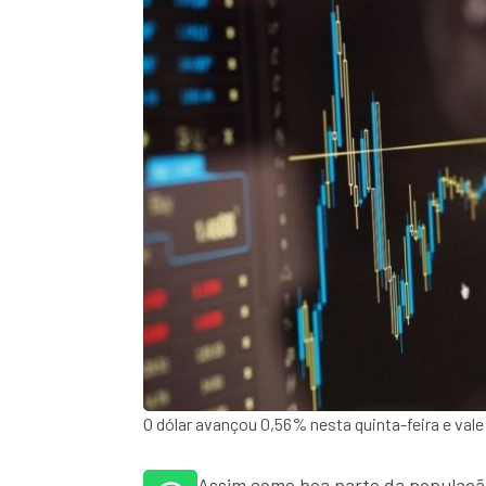
O dólar avançou 0,56% nesta quinta-feira e vale
Assim como boa parte da população