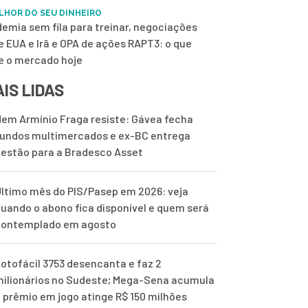
LHOR DO SEU DINHEIRO
emia sem fila para treinar, negociações
e EUA e Irã e OPA de ações RAPT3: o que
 o mercado hoje
IS LIDAS
em Armínio Fraga resiste: Gávea fecha
undos multimercados e ex-BC entrega
estão para a Bradesco Asset
ltimo mês do PIS/Pasep em 2026: veja
uando o abono fica disponível e quem será
contemplado em agosto
otofácil 3753 desencanta e faz 2
ilionários no Sudeste; Mega-Sena acumula
 prêmio em jogo atinge R$ 150 milhões