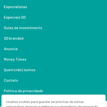
Especialistas
Especiais SD
Guias de investimento
SD branded
Anuncie
Money Times
Quem (não) somos
Contato
Política de privacidade
Lifestyle
Usamos cookies para guardar estatísticas de visitas,
personalizar anúncios e melhorar sua experiência de navegação.