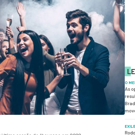
LE
O ME
As o
resu
Brad
move
EXIL
Rodo