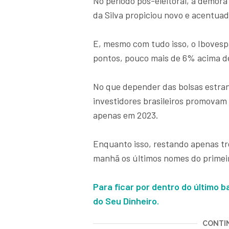
No período pós-eleitoral, a demora
da Silva propiciou novo e acentua
E, mesmo com tudo isso, o Ibovespa
pontos, pouco mais de 6% acima d
No que depender das bolsas estrang
investidores brasileiros promovam 
apenas em 2023.
Enquanto isso, restando apenas trê
manhã os últimos nomes do primeir
Para ficar por dentro do último 
do Seu Dinheiro.
CONTIN