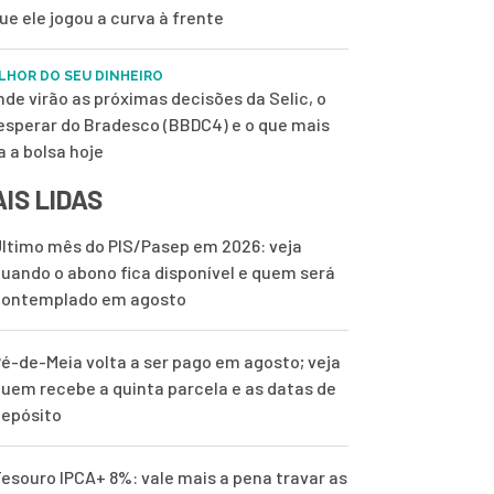
ue ele jogou a curva à frente
LHOR DO SEU DINHEIRO
nde virão as próximas decisões da Selic, o
esperar do Bradesco (BBDC4) e o que mais
a a bolsa hoje
IS LIDAS
ltimo mês do PIS/Pasep em 2026: veja
uando o abono fica disponível e quem será
contemplado em agosto
é-de-Meia volta a ser pago em agosto; veja
uem recebe a quinta parcela e as datas de
epósito
esouro IPCA+ 8%: vale mais a pena travar as