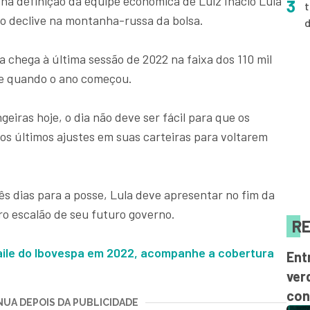
 na definição da equipe econômica de Luiz Inácio Lula
3
t
do declive na montanha-russa da bolsa.
 chega à última sessão de 2022 na faixa dos 110 mil
e quando o ano começou.
eiras hoje, o dia não deve ser fácil para que os
os últimos ajustes em suas carteiras para voltarem
s dias para a posse, Lula deve apresentar no fim da
o escalão de seu futuro governo.
RE
baile do Ibovespa em 2022, acompanhe a cobertura
Ent
ver
con
UA DEPOIS DA PUBLICIDADE