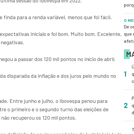
 última sessão do Ibovespa em 2022.
porq
 finda para a renda variável, menos que foi fácil.
O ME
De o
expectativas iniciais e foi bom. Muito bom. Excelente,
que 
afet
 negativas.
MA
hegou a passar dos 120 mil pontos no início de abril.
Ú
1
q
da disparada da inflação e dos juros pelo mundo no
P
dade. Entre junho e julho, o Ibovespa penou para
2
q
tre o primeiro e o segundo turno das eleições de
d
e não recuperou os 120 mil pontos.
T