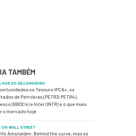
IA TAMBÉM
LHOR DO SEU DINHEIRO
portunidades no Tesouro IPCA+, os
ltados de Petrobras (PETR3; PETR4),
esco (BBDC4) e Inter (INTR) e o que mais
 o mercado hoje
E ON WALL STREET
lfo Amstalden: Behind the curve, mas só