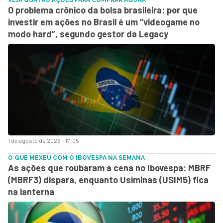
VEJA QUATRO AÇÕES PARA COMPRAR AGORA
O problema crônico da bolsa brasileira: por que
investir em ações no Brasil é um “videogame no
modo hard”, segundo gestor da Legacy
1 de agosto de 2026 - 17:05
O QUE MEXEU COM O IBOVESPA NA SEMANA
As ações que roubaram a cena no Ibovespa: MBRF
(MBRF3) dispara, enquanto Usiminas (USIM5) fica
na lanterna