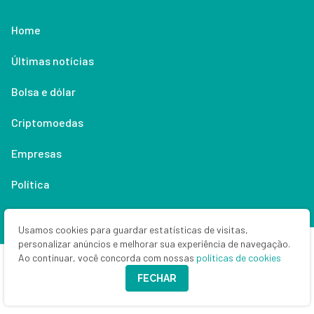
Home
Últimas notícias
Bolsa e dólar
Criptomoedas
Empresas
Política
Economia
Usamos cookies para guardar estatísticas de visitas,
personalizar anúncios e melhorar sua experiência de navegação.
Renda fixa
Ao continuar, você concorda com nossas
políticas de cookies
Especialistas
FECHAR
Especiais SD