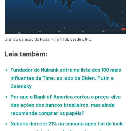
Gráfico da ação do Nubank na NYSE desde o IPO.
Leia também:
Fundador do Nubank entra na lista dos 100 mais
influentes da Time, ao lado de Biden, Putin e
Zelensky
Por que o Bank of America cortou o preço-alvo
das ações dos bancos brasileiros, mas ainda
recomenda comprar os papéis?
Nubank derrete 21% na semana após fim do lock-