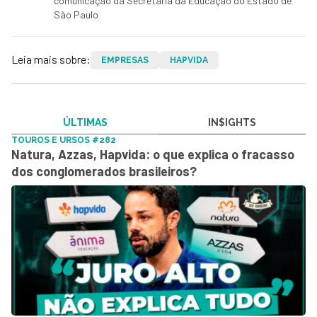
comunicação da Secretaria da Educação do Estado de
São Paulo
Leia mais sobre:
EMPRESAS
HAPVIDA
ÚLTIMAS
IN$IGHTS
TOUROS E URSOS #282
Natura, Azzas, Hapvida: o que explica o fracasso
dos conglomerados brasileiros?