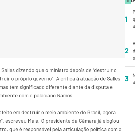
P
1
q
d
B
2
d
o
Salles dizendo que o ministro depois de "destruir o
N
3
uir o próprio governo". A crítica à atuação de Salles
d
mas tem significado diferente diante da disputa e
Ambiente com o palaciano Ramos.
isfeito em destruir o meio ambiente do Brasil, agora
o", escreveu Maia. O presidente da Câmara já elogiou
ro, que é responsável pela articulação política com o