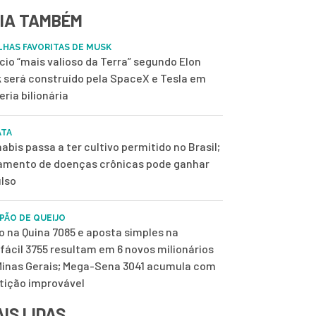
IA TAMBÉM
ILHAS FAVORITAS DE MUSK
ício “mais valioso da Terra” segundo Elon
 será construído pela SpaceX e Tesla em
eria bilionária
ATA
abis passa a ter cultivo permitido no Brasil;
amento de doenças crônicas pode ganhar
lso
 PÃO DE QUEIJO
o na Quina 7085 e aposta simples na
fácil 3755 resultam em 6 novos milionários
inas Gerais; Mega-Sena 3041 acumula com
tição improvável
IS LIDAS