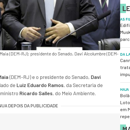
LE
AS F
Edif
Musk
parc
Maia (DEM-RJ); presidente do Senado, Davi Alcolumbre (DEM-
DA L
Cann
trat
impu
Maia
(DEM-RJ) e o presidente do Senado,
Davi
lado de
Luiz Eduardo Ramos
, da Secretaria de
HAJA
 ministro
Ricardo Salles
, do Meio Ambiente.
Bolã
Loto
UA DEPOIS DA PUBLICIDADE
em M
repe
MA