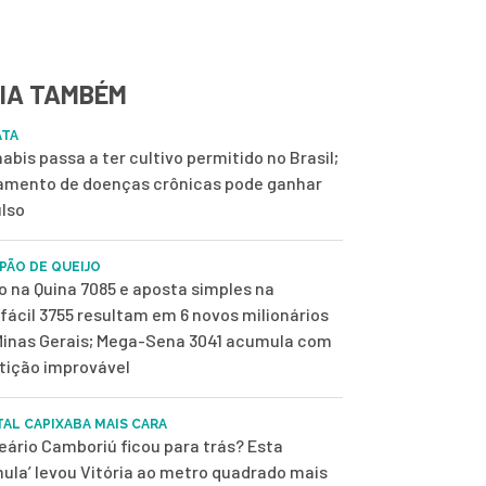
IA TAMBÉM
ATA
abis passa a ter cultivo permitido no Brasil;
amento de doenças crônicas pode ganhar
lso
 PÃO DE QUEIJO
o na Quina 7085 e aposta simples na
fácil 3755 resultam em 6 novos milionários
inas Gerais; Mega-Sena 3041 acumula com
tição improvável
TAL CAPIXABA MAIS CARA
eário Camboriú ficou para trás? Esta
mula’ levou Vitória ao metro quadrado mais