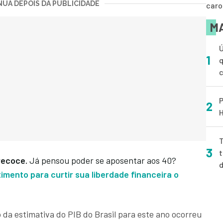
UA DEPOIS DA PUBLICIDADE
caro
MA
Ú
1
q
P
2
H
T
3
t
precoce.
Já pensou poder se aposentar aos 40?
imento para curtir sua liberdade financeira o
da estimativa do PIB do Brasil para este ano ocorreu