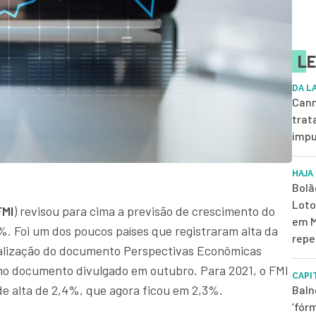
LE
DA L
Cann
trat
impu
HAJA
Bolã
Loto
FMI
) revisou para cima a previsão de crescimento do
em M
%. Foi um dos poucos países que registraram alta da
repe
tualização do documento Perspectivas Econômicas
mo documento divulgado em outubro. Para 2021, o FMI
CAPI
de alta de 2,4%, que agora ficou em 2,3%.
Baln
‘fór