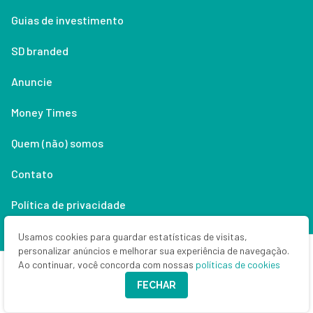
Guias de investimento
SD branded
Anuncie
Money Times
Quem (não) somos
Contato
Política de privacidade
Lifestyle
Usamos cookies para guardar estatísticas de visitas,
personalizar anúncios e melhorar sua experiência de navegação.
Ao continuar, você concorda com nossas
políticas de cookies
Copyright © 2026 Seu Dinheiro. Todos os direitos reservados.
FECHAR
CNPJ: 33.523.405/0001-63