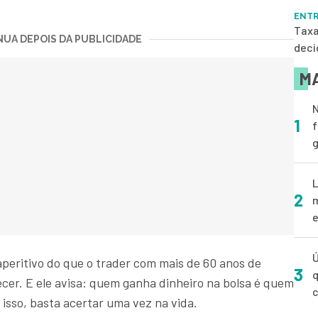
ENTR
Taxa
UA DEPOIS DA PUBLICIDADE
deci
MA
N
1
f
g
L
2
m
e
Ú
aperitivo do que o trader com mais de 60 anos de
3
q
cer. E ele avisa: quem ganha dinheiro na bolsa é quem
a isso, basta acertar uma vez na vida.