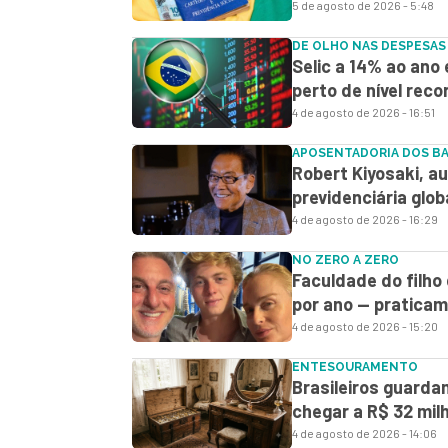
5 de agosto de 2026 - 5:48
DE OLHO NAS DESPESAS
Selic a 14% ao ano 
perto de nível reco
4 de agosto de 2026 - 16:51
APOSENTADORIA DOS B
Robert Kiyosaki, aut
previdenciária glob
4 de agosto de 2026 - 16:29
NO ZERO A ZERO
Faculdade do filho
por ano — pratica
4 de agosto de 2026 - 15:20
ENTESOURAMENTO
Brasileiros guard
chegar a R$ 32 mil
4 de agosto de 2026 - 14:06