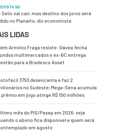
EVISTA SD
 Selic vai cair, mas destino dos juros será
dido no Planalto, diz economista
IS LIDAS
em Armínio Fraga resiste: Gávea fecha
undos multimercados e ex-BC entrega
estão para a Bradesco Asset
otofácil 3753 desencanta e faz 2
ilionários no Sudeste; Mega-Sena acumula
 prêmio em jogo atinge R$ 150 milhões
ltimo mês do PIS/Pasep em 2026: veja
uando o abono fica disponível e quem será
contemplado em agosto