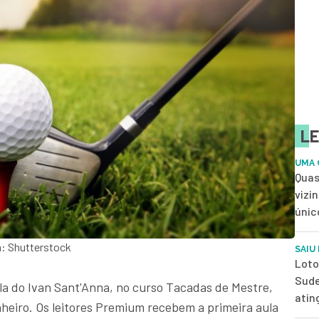
LE
UMA 
Quas
vizi
únic
m: Shutterstock
SAIU
Loto
Sude
la do Ivan Sant'Anna, no curso Tacadas de Mestre,
atin
heiro. Os leitores Premium recebem a primeira aula