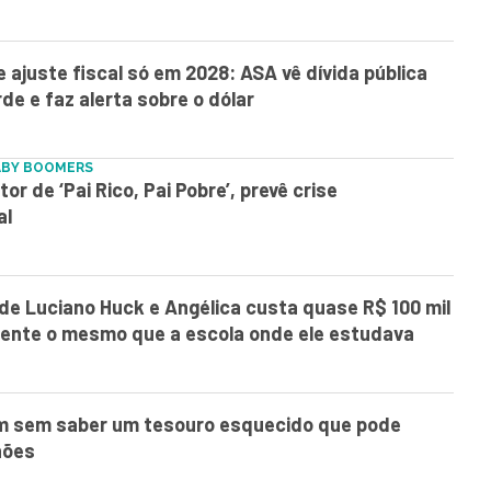
e ajuste fiscal só em 2028: ASA vê dívida pública
rde e faz alerta sobre o dólar
ABY BOOMERS
or de ‘Pai Rico, Pai Pobre’, prevê crise
al
 de Luciano Huck e Angélica custa quase R$ 100 mil
mente o mesmo que a escola onde ele estudava
am sem saber um tesouro esquecido que pode
hões