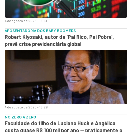
4 de agosto de 2026 - 16:51
APOSENTADORIA DOS BABY BOOMERS
Robert Kiyosaki, autor de ‘Pai Rico, Pai Pobre’,
prevê crise previdenciária global
4 de agosto de 2026 - 16:29
NO ZERO A ZERO
Faculdade do filho de Luciano Huck e Angélica
custa quase R$ 100 mil por ano — praticamente o