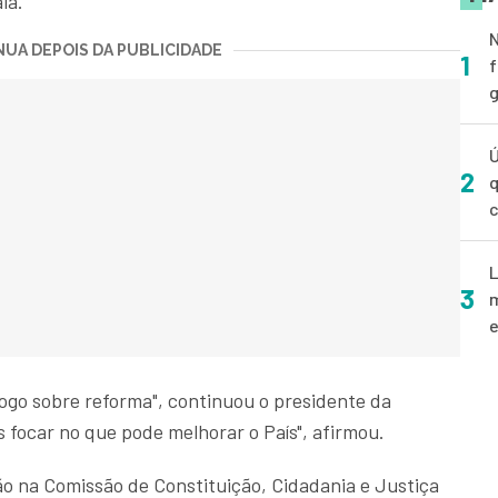
ia.
N
UA DEPOIS DA PUBLICIDADE
1
f
g
Ú
2
q
L
3
m
e
ogo sobre reforma", continuou o presidente da
 focar no que pode melhorar o País", afirmou.
o na Comissão de Constituição, Cidadania e Justiça