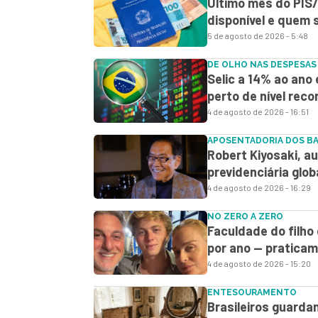
Último mês do PIS/
disponível e quem
5 de agosto de 2026 - 5:48
DE OLHO NAS DESPESAS
Selic a 14% ao ano 
perto de nível reco
4 de agosto de 2026 - 16:51
APOSENTADORIA DOS B
Robert Kiyosaki, aut
previdenciária glob
4 de agosto de 2026 - 16:29
NO ZERO A ZERO
Faculdade do filho
por ano — pratica
4 de agosto de 2026 - 15:20
ENTESOURAMENTO
Brasileiros guard