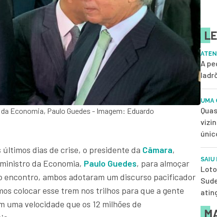
LE
ATEN
A pe
ladr
UMA 
Quas
ro da Economia, Paulo Guedes - Imagem: Eduardo
vizi
únic
 últimos dias de crise, o presidente da
Câmara
,
SAIU
 ministro da Economia,
Paulo Guedes
, para almoçar
Loto
o encontro, ambos adotaram um discurso pacificador
Sude
os colocar esse trem nos trilhos para que a gente
atin
m uma velocidade que os 12 milhões de
MA