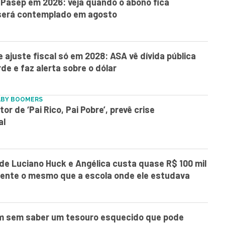
Pasep em 2026: veja quando o abono fica
 será contemplado em agosto
e ajuste fiscal só em 2028: ASA vê dívida pública
rde e faz alerta sobre o dólar
ABY BOOMERS
or de ‘Pai Rico, Pai Pobre’, prevê crise
al
 de Luciano Huck e Angélica custa quase R$ 100 mil
mente o mesmo que a escola onde ele estudava
am sem saber um tesouro esquecido que pode