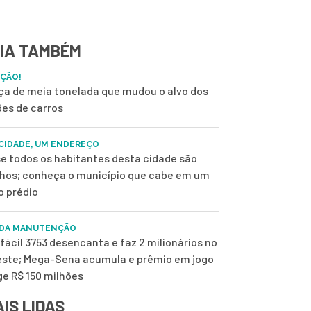
IA TAMBÉM
ÇÃO!
ça de meia tonelada que mudou o alvo dos
ões de carros
CIDADE, UM ENDEREÇO
e todos os habitantes desta cidade são
nhos; conheça o município que cabe em um
o prédio
 DA MANUTENÇÃO
fácil 3753 desencanta e faz 2 milionários no
ste; Mega-Sena acumula e prêmio em jogo
ge R$ 150 milhões
IS LIDAS