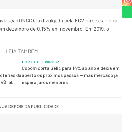
strução (INCC), já divulgado pela FGV na sexta-feira
% em dezembro de 0,15% em novembro. Em 2019, o
LEIA TAMBÉM
CORTOU... E PAROU?
Copom corta Selic para 14% ao ano e deixa em
loterias da
aberto os próximos passos — mas mercado já
 R$ 150
espera juros menores
UA DEPOIS DA PUBLICIDADE