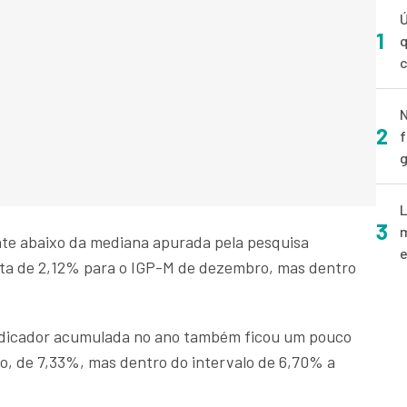
Ú
1
q
N
2
f
g
L
3
m
te abaixo da mediana apurada pela pesquisa
e
lta de 2,12% para o IGP-M de dezembro, mas dentro
 indicador acumulada no ano também ficou um pouco
, de 7,33%, mas dentro do intervalo de 6,70% a