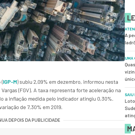
LE
ATEN
A pe
ladr
UMA 
Quas
vizi
únic
 (
IGP-M
) subiu 2,09% em dezembro, informou nesta
o Vargas (FGV). A taxa representa forte aceleração na
SAIU
a inflação medida pelo indicador atingiu 0,30%.
Loto
variação de 7,30% em 2019.
Sude
atin
UA DEPOIS DA PUBLICIDADE
MA