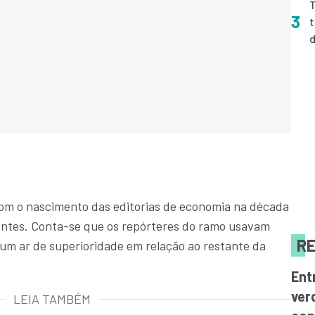
T
3
t
com o nascimento das editorias de economia na década
entes. Conta-se que os repórteres do ramo usavam
RE
 um ar de superioridade em relação ao restante da
Ent
ver
LEIA TAMBÉM