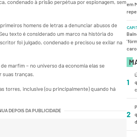
aica, condenado à prisão perpétua por espionagem, sem
em M
repe
primeiros homens de letras a denunciar abusos de
CAPI
Seu texto é considerado um marco na história do
Baln
‘fór
escritor foi julgado, condenado e precisou se exilar na
caro
MA
s de marfim – no universo da economia elas se
r suas tranças.
Ú
1
q
s torres, inclusive (ou principalmente) quando há
P
UA DEPOIS DA PUBLICIDADE
2
q
d