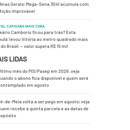
inas Gerais; Mega-Sena 3041 acumula com
tição improvável
TAL CAPIXABA MAIS CARA
eário Camboriú ficou para trás? Esta
mula’ levou Vitória ao metro quadrado mais
 do Brasil — valor supera R$ 15 mil
IS LIDAS
ltimo mês do PIS/Pasep em 2026: veja
uando o abono fica disponível e quem será
contemplado em agosto
é-de-Meia volta a ser pago em agosto; veja
uem recebe a quinta parcela e as datas de
epósito