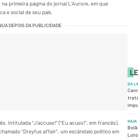
, na primeira página do jornal L’Aurore, em que
ca e social de seu país.
UA DEPOIS DA PUBLICIDADE
LE
DA L
Cann
trat
impu
s, intitulada “J’accuse!” (“Eu acuso!”, em francês),
HAJA
Bolã
chamado “Dreyfus affair”, um escândalo político em
Loto