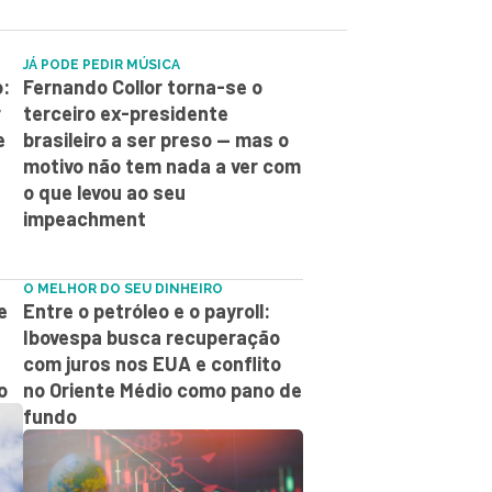
JÁ PODE PEDIR MÚSICA
o:
Fernando Collor torna-se o
r
terceiro ex-presidente
e
brasileiro a ser preso — mas o
motivo não tem nada a ver com
o que levou ao seu
impeachment
O MELHOR DO SEU DINHEIRO
e
Entre o petróleo e o payroll:
Ibovespa busca recuperação
com juros nos EUA e conflito
o
no Oriente Médio como pano de
fundo