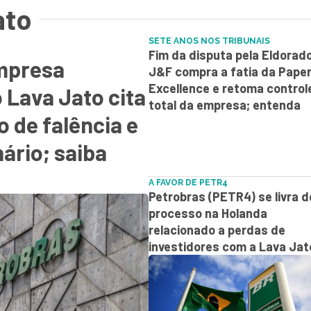
ato
SETE ANOS NOS TRIBUNAIS
Fim da disputa pela Eldorad
mpresa
J&F compra a fatia da Pape
Excellence e retoma control
 Lava Jato cita
total da empresa; entenda
 de falência e
ário; saiba
A FAVOR DE PETR4
Petrobras (PETR4) se livra d
processo na Holanda
relacionado a perdas de
investidores com a Lava Jat