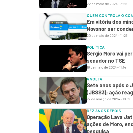
22 de maio de 2024 - 7:26
QUEM CONTROLA O CO
Em vitória dos min
Novonor ser conden
20 de maio de 2024 - 11:23
POLÍTICA
Sérgio Moro vai pe
senador no TSE
16 de maio de 2024 - 11:14
A VOLTA
Sete anos após o J
(JBSS3); ação rea
27 de março de 2024 - 10:19
DEZ ANOS DEPOIS
Operação Lava Jat
ações de Moro, en
pesquisa