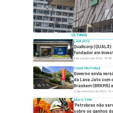
ÚLTIMAS
LAVA JATO
Qualicorp (QUAL3):
fundador em inves
3 de outubro de 2024 - 18:56
CONSTRUTORAS
Governo envia vers
da Lava Jato com 
Braskem (BRKM5) 
21 de setembro de 2024 - 15:
DEU O TOM
‘Petrobras não ser
sobre os ganhos da