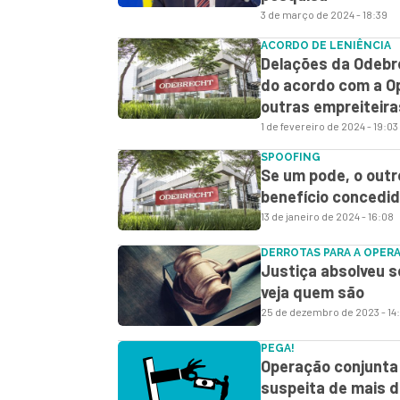
3 de março de 2024 - 18:39
ACORDO DE LENIÊNCIA
Delações da Odebr
do acordo com a Op
outras empreiteira
1 de fevereiro de 2024 - 19:03
SPOOFING
Se um pode, o out
benefício concedi
13 de janeiro de 2024 - 16:08
DERROTAS PARA A OPER
Justiça absolveu s
veja quem são
25 de dezembro de 2023 - 14
PEGA!
Operação conjunta
suspeita de mais d