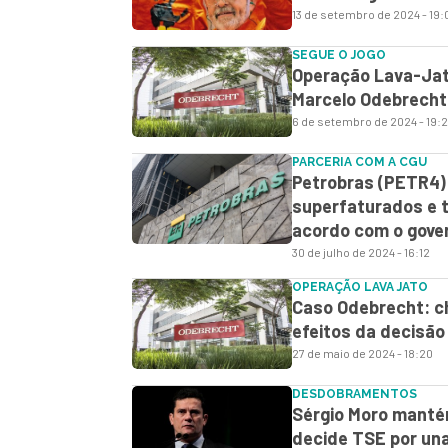
13 de setembro de 2024 - 19:
SEGUE O JOGO
Operação Lava-Jat
Marcelo Odebrecht
6 de setembro de 2024 - 19:
PARCERIA COM A CGU
Petrobras (PETR4)
superfaturados e t
acordo com o gove
30 de julho de 2024 - 16:12
OPERAÇÃO LAVA JATO
Caso Odebrecht: che
efeitos da decisão 
27 de maio de 2024 - 18:20
DESDOBRAMENTOS
Sérgio Moro manté
decide TSE por un