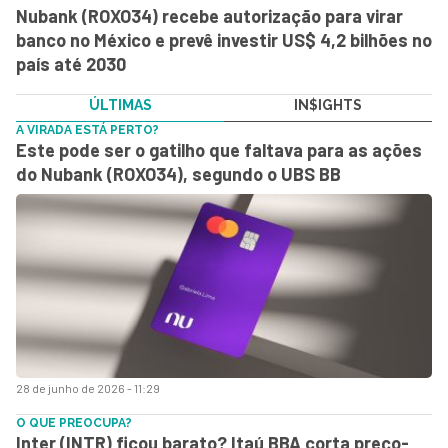
Nubank (ROXO34) recebe autorização para virar
banco no México e prevê investir US$ 4,2 bilhões no
país até 2030
ÚLTIMAS
IN$IGHTS
A VIRADA ESTÁ PERTO?
Este pode ser o gatilho que faltava para as ações
do Nubank (ROXO34), segundo o UBS BB
28 de junho de 2026 - 11:29
O QUE PREOCUPA?
Inter (INTR) ficou barato? Itaú BBA corta preço-