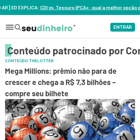
 EXPLICA:
CDI vs. Tesouro IPCA+: qual a melhor opção para o s
ENTRAR
Conteúdo patrocinado por Co
CONTEÚDO THELOTTER
Mega Millions: prêmio não para de
crescer e chega a R$ 7,3 bilhões –
compre seu bilhete