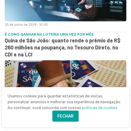
25 de junho de 2026 - 10:00
É COMO GANHAR NA LOTERIA UMA VEZ POR MÊS
Quina de São João: quanto rende o prêmio de R$
260 milhões na poupança, no Tesouro Direto, no
CDI e na LCI
Usamos cookies para guardar estatísticas de visitas,
personalizar anúncios e melhorar sua experiência de navegação.
Ao continuar, você concorda com nossas
políticas de cookies
FECHAR
25 de junho de 2026 - 7:03
CONTEÚDO BTG PACTUAL