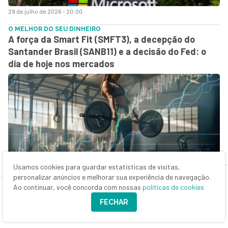
29 de julho de 2026 - 20:00
O MELHOR DO SEU DINHEIRO
A força da Smart Fit (SMFT3), a decepção do
Santander Brasil (SANB11) e a decisão do Fed: o
dia de hoje nos mercados
Usamos cookies para guardar estatísticas de visitas,
29 de julho de 2026 - 8:20
personalizar anúncios e melhorar sua experiência de navegação.
Ao continuar, você concorda com nossas
políticas de cookies
O MELHOR DO SEU DINHEIRO
A decisão do Fed e a briga dos bancões
FECHAR
brasileiros: o que afeta os mercados hoje