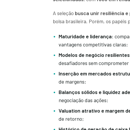
A seleção
busca
unir resiliência 
bolsa brasileira. Porém, os papéi
Maturidade e liderança:
companh
vantagens competitivas claras;
Modelos de negócio resilientes
desafiadores sem comprometer
Inserção em mercados estrutu
de margens;
Balanços sólidos e liquidez ad
negociação das ações;
Valuation atrativo e margem d
de retorno;
Histórico de geração de caixa l