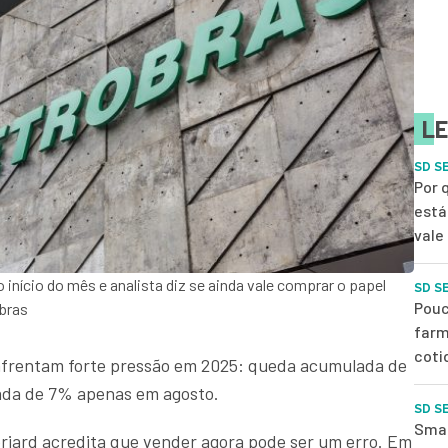
LE
SD S
Por 
está
vale
nício do mês e analista diz se ainda vale comprar o papel
SD S
Pouc
bras
farm
coti
frentam forte pressão em 2025: queda acumulada de
ada de 7% apenas em agosto.
SD S
Smal
ard acredita que vender agora pode ser um erro. Em