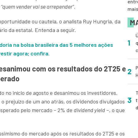
entr
:
“quem vender vai se arrepender”.
mai
MA
portunidade ou cautela, o analista Ruy Hungria, da
rio da estatal. Entenda a seguir.
Ú
1
q
doria na bolsa brasileira das 5 melhores ações
stir agora; confira.
esanimou com os resultados do 2T25 e
P
2
H
perado
do no início de agosto e desanimou os investidores.
T
3
t
o prejuízo de um ano atrás, os dividendos divulgados
 esperado pelo mercado – 2% de
dividend yield
–, o que
ssimismo do mercado após os resultados do 2T25 e os