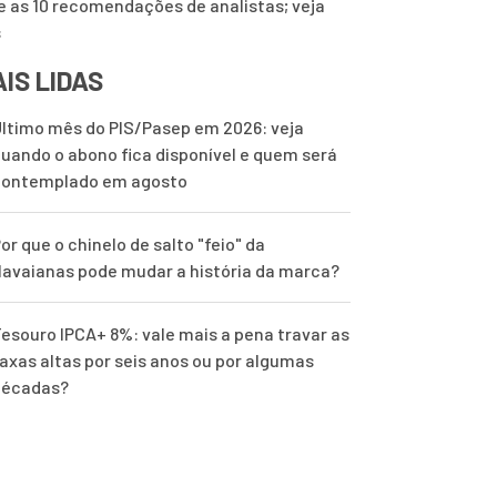
e as 10 recomendações de analistas; veja
s
IS LIDAS
ltimo mês do PIS/Pasep em 2026: veja
uando o abono fica disponível e quem será
contemplado em agosto
or que o chinelo de salto "feio" da
avaianas pode mudar a história da marca?
esouro IPCA+ 8%: vale mais a pena travar as
axas altas por seis anos ou por algumas
décadas?