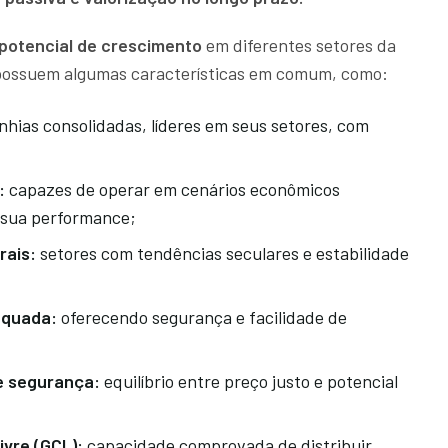
e potencial de crescimento
em diferentes setores da
s possuem algumas características em comum, como:
ias consolidadas, líderes em seus setores, com
:
capazes de operar em cenários econômicos
 sua performance;
rais:
setores com tendências seculares e estabilidade
equada:
oferecendo segurança e facilidade de
e segurança:
equilíbrio entre preço justo e potencial
ivre (GCL):
capacidade comprovada de distribuir