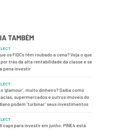
IA TAMBÉM
ELECT
que os FIDCs têm roubado a cena? Veja o que
 por trás da alta rentabilidade da classe e se
 a pena investir
ELECT
o ‘glamour’, muito dinheiro? Saiba como
ácias, supermercados e outros imóveis do
diano podem ‘turbinar’ seus investimentos
ELECT
l caps para investir em junho: PINE4 está