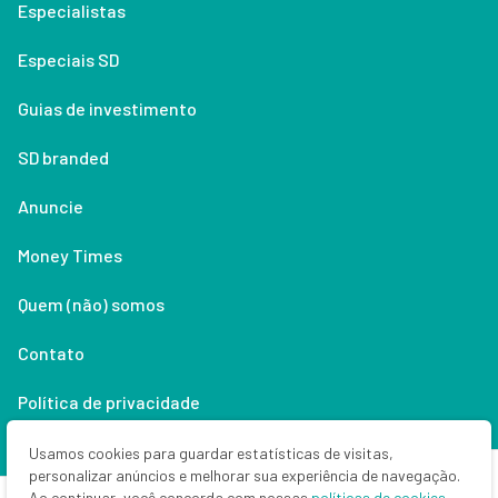
Especialistas
Especiais SD
Guias de investimento
SD branded
Anuncie
Money Times
Quem (não) somos
Contato
Política de privacidade
Lifestyle
Usamos cookies para guardar estatísticas de visitas,
personalizar anúncios e melhorar sua experiência de navegação.
Ao continuar, você concorda com nossas
políticas de cookies