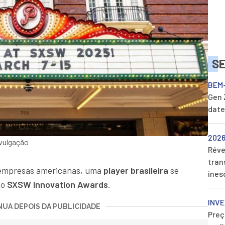
S
BEM-
Gen 
date
2026
vulgação
Réve
tran
 e empresas americanas, uma
player brasileira
se
ines
do
SXSW Innovation Awards
.
INV
UA DEPOIS DA PUBLICIDADE
Preç