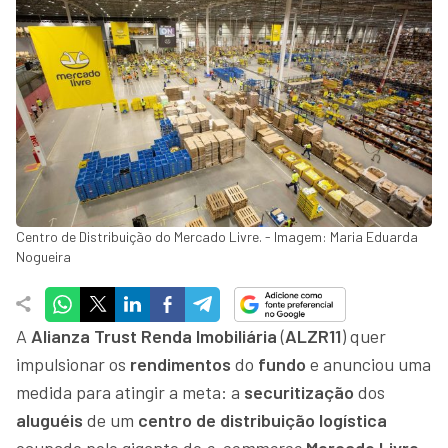
Centro de Distribuição do Mercado Livre. - Imagem: Maria Eduarda
Nogueira
A
Alianza Trust Renda Imobiliária
(
ALZR11
) quer
impulsionar os
rendimentos
do
fundo
e anunciou uma
medida para atingir a meta: a
securitização
dos
aluguéis
de um
centro de distribuição logística
ocupado pelo gigante do
e-commerce
Mercado Livre