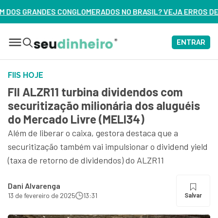
ADOS NO BRASIL? VEJA ERROS DE 3 DELES – ASSISTA AGORA
ENTRAR
FIIS HOJE
FII ALZR11 turbina dividendos com
securitização milionária dos aluguéis
do Mercado Livre (MELI34)
Além de liberar o caixa, gestora destaca que a
securitização também vai impulsionar o dividend yield
(taxa de retorno de dividendos) do ALZR11
Dani Alvarenga
13 de fevereiro de 2025
13:31
Salvar