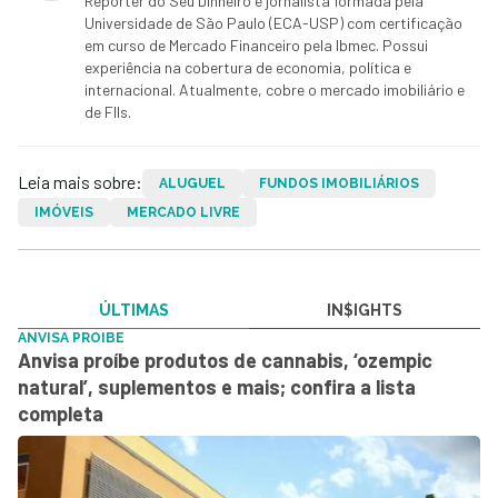
Repórter do Seu Dinheiro e jornalista formada pela
Universidade de São Paulo (ECA-USP) com certificação
em curso de Mercado Financeiro pela Ibmec. Possui
experiência na cobertura de economia, política e
internacional. Atualmente, cobre o mercado imobiliário e
de FIIs.
Leia mais sobre:
ALUGUEL
FUNDOS IMOBILIÁRIOS
IMÓVEIS
MERCADO LIVRE
ÚLTIMAS
IN$IGHTS
ANVISA PROIBE
Anvisa proíbe produtos de cannabis, ‘ozempic
natural’, suplementos e mais; confira a lista
completa