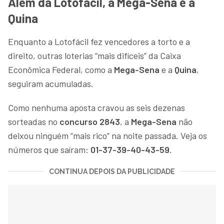
Além da Lotofácil, a Mega-Sena e a
Quina
Enquanto a Lotofácil fez vencedores a torto e a
direito, outras loterias “mais difíceis” da Caixa
Econômica Federal, como a
Mega-Sena
e a
Quina
,
seguiram acumuladas.
Como nenhuma aposta cravou as seis dezenas
sorteadas no
concurso 2843
, a
Mega-Sena
não
deixou ninguém “mais rico” na noite passada. Veja os
números que saíram:
01-37-39-40-43-59
.
CONTINUA DEPOIS DA PUBLICIDADE