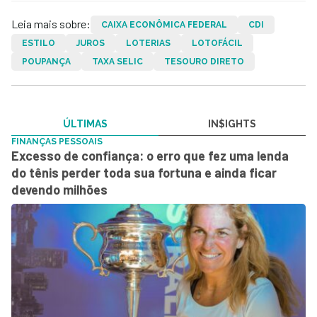
Leia mais sobre:
CAIXA ECONÔMICA FEDERAL
CDI
ESTILO
JUROS
LOTERIAS
LOTOFÁCIL
POUPANÇA
TAXA SELIC
TESOURO DIRETO
ÚLTIMAS
IN$IGHTS
FINANÇAS PESSOAIS
Excesso de confiança: o erro que fez uma lenda
do tênis perder toda sua fortuna e ainda ficar
devendo milhões