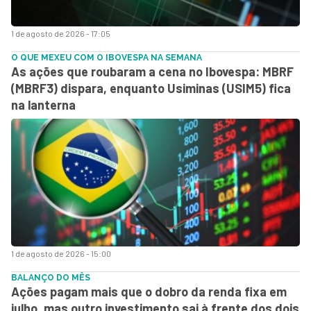
1 de agosto de 2026 - 17:05
O QUE MEXEU COM O IBOVESPA NA SEMANA
As ações que roubaram a cena no Ibovespa: MBRF
(MBRF3) dispara, enquanto Usiminas (USIM5) fica
na lanterna
1 de agosto de 2026 - 15:00
BALANÇO DO MÊS
Ações pagam mais que o dobro da renda fixa em
julho, mas outro investimento sai à frente dos dois