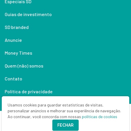
Especiais SD
Guias de investimento
SD branded
Anuncie
Money Times
Quem (não) somos
Contato
Política de privacidade
Lifestyle
Usamos cookies para guardar estatísticas de visitas,
personalizar anúncios e melhorar sua experiência de navegação.
Ao continuar, você concorda com nossas
políticas de cookies
Copyright © 2026 Seu Dinheiro. Todos os direitos reservados.
FECHAR
CNPJ: 33.523.405/0001-63