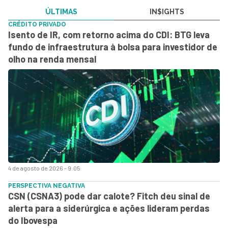
ÚLTIMAS
IN$IGHTS
CRÉDITO PRIVADO
Isento de IR, com retorno acima do CDI: BTG leva
fundo de infraestrutura à bolsa para investidor de
olho na renda mensal
4 de agosto de 2026 - 9:05
PERSPECTIVA NEGATIVA
CSN (CSNA3) pode dar calote? Fitch deu sinal de
alerta para a siderúrgica e ações lideram perdas
do Ibovespa