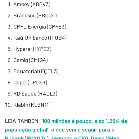
Ambev (ABEV3)
Bradesco (BBDC4)
CPFL Energia (CPFE3)
Itaú Unibanco (ITUB4)
Hypera (HYPE3)
Cemig (CMIG4)
Equatorial (EQTL3)
Copel (CPLE3)
RD Saúde (RADL3)
Klabin (KLBN11)
LEIA TAMBÉM:
‘100 milhões é pouco, é só 1,25% da
população global’: o que vem a seguir para o
Nubank (ROXO34), segundo o CEO, David Vélez