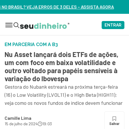
DELES – ASSISTA AGORA
ENTRAR
EM PARCERIA COM A B3
Nu Asset lançará dois ETFs de ações,
um com foco em baixa volatilidade e
outro voltado para papéis sensíveis à
variação do Ibovespa
Gestora do Nubank estreará na próxima terça-feira
(16) o Low Volatility (LVOL11) e o High Beta (HIGH11);
veja como os novos fundos de índice devem funcionar
Camille Lima
15 de julho de 2024
19:03
Salvar