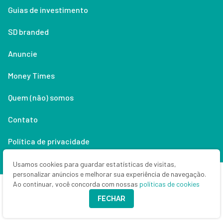
Guias de investimento
SD branded
Anuncie
Money Times
Quem (não) somos
Contato
Política de privacidade
Lifestyle
Usamos cookies para guardar estatísticas de visitas,
personalizar anúncios e melhorar sua experiência de navegação.
Ao continuar, você concorda com nossas
políticas de cookies
Copyright © 2026 Seu Dinheiro. Todos os direitos reservados.
FECHAR
CNPJ: 33.523.405/0001-63