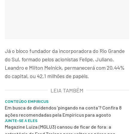
Já o bloco fundador da incorporadora do Rio Grande
do Sul, formado pelos acionistas Felipe, Juliano,
Leandro e Milton Melnick, permanecerá com 20,44%
do capital, ou 42,1 milhões de papéis.
LEIA TAMBÉM
CONTEÚDO EMPIRICUS
Em busca de dividendos ‘pingando na conta’? Confira 8
ações recomendadas pela Empiricus para agosto
JUNTE-SE A ELES
Magazine Luiza (MGLU3) cansou de ficar de fora: a
estratégia de Fred Trajano para voltar ao páreo nas