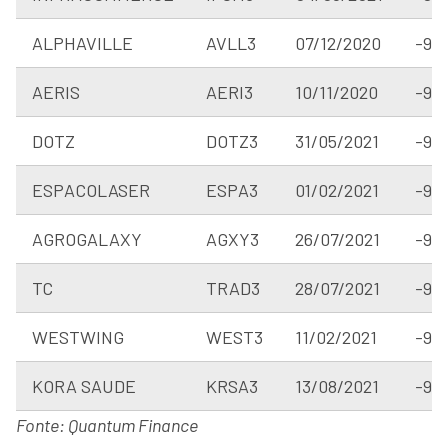
ALPHAVILLE
AVLL3
07/12/2020
-95
AERIS
AERI3
10/11/2020
-95
DOTZ
DOTZ3
31/05/2021
-94
ESPACOLASER
ESPA3
01/02/2021
-94
AGROGALAXY
AGXY3
26/07/2021
-93
TC
TRAD3
28/07/2021
-93
WESTWING
WEST3
11/02/2021
-93
KORA SAUDE
KRSA3
13/08/2021
-92
Fonte: Quantum Finance