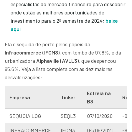
especialistas do mercado financeiro para descobrir
onde estão as melhores oportunidades de
investimento para o 2º semestre de 2024;
baixe
aqui
Ela é seguida de perto pelos papéis da
Infracommerce (IFCM3)
, com tombo de 97,8%, e da
urbanizadora
Alphaville (AVLL3)
, que despencou
95,6%. Veja a lista completa com as dez maiores
desvalorizações:
Estreia na
Empresa
Ticker
Ret
B3
SEQUOIA LOG
SEQL3
07/10/2020
-98
INFRACOMMERCE
IFCM3
04/05/2021
-97