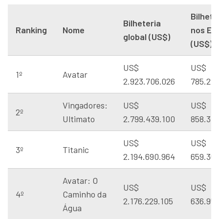
Bilhete
Bilheteria
Ranking
Nome
nos EU
global (US$)
(US$)
US$
US$
1º
Avatar
2.923.706.026
785.221
Vingadores:
US$
US$
2º
Ultimato
2.799.439.100
858.37
US$
US$
3º
Titanic
2.194.690.964
659.36
Avatar: O
US$
US$
4º
Caminho da
2.176.229.105
636.95
Água