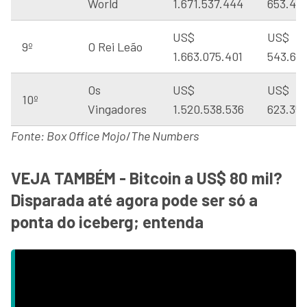
World
1.671.537.444
653.40
US$
US$
9º
O Rei Leão
1.663.075.401
543.63
Os
US$
US$
10º
Vingadores
1.520.538.536
623.357
Fonte: Box Office Mojo
/
The Numbers
VEJA TAMBÉM - Bitcoin a US$ 80 mil?
Disparada até agora pode ser só a
ponta do iceberg; entenda