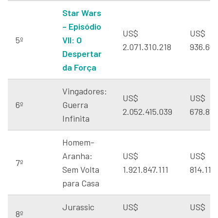
Star Wars
– Episódio
US$
US$
5º
VII: O
2.071.310.218
936.662
Despertar
da Força
Vingadores:
US$
US$
6º
Guerra
2.052.415.039
678.815
Infinita
Homem-
Aranha:
US$
US$
7º
Sem Volta
1.921.847.111
814.115
para Casa
Jurassic
US$
US$
8º