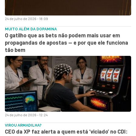
24 de julho de 2026 - 18:09
MUITO ALÉM DA DOPAMINA
O gatilho que as bets não podem mais usar em
propagandas de apostas — e por que ele funciona
tão bem
24 de julho de 2026 - 12:24
VIROU ARMADILHA?
CEO da XP faz alerta a quem está ‘viciado’ no CDI: