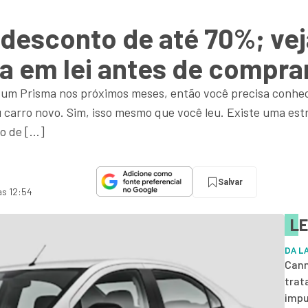
desconto de até 70%; ve
ta em lei antes de compra
 um Prisma nos próximos meses, então você precisa conhe
carro novo. Sim, isso mesmo que você leu. Existe uma estr
to de […]
Salvar
às 12:54
LE
DA L
Cann
trat
impu