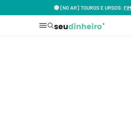
🔴 [NO AR] TOUROS E URSOS:
FI