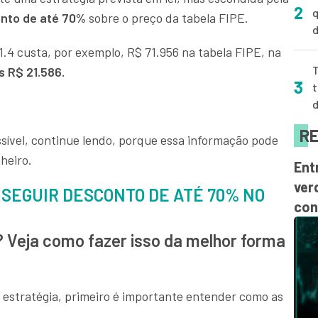
2
q
nto de até 70%
sobre o preço da tabela FIPE.
d
 1.4 custa, por exemplo, R$ 71.956 na tabela FIPE, na
T
 R$ 21.586.
3
t
RE
ssível, continue lendo, porque essa informação pode
heiro.
Ent
ver
SEGUIR DESCONTO DE ATÉ 70% NO
con
 Veja como fazer isso da melhor forma
estratégia, primeiro é importante entender como as