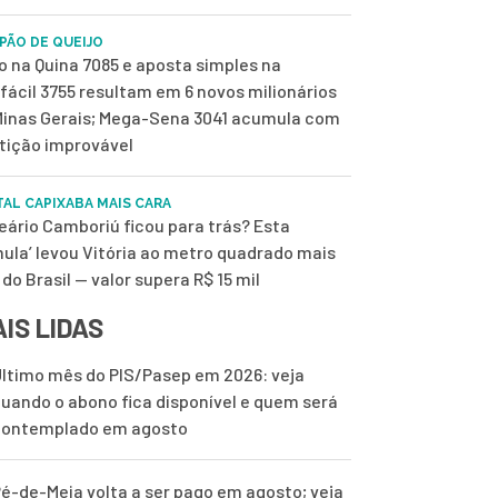
 PÃO DE QUEIJO
o na Quina 7085 e aposta simples na
fácil 3755 resultam em 6 novos milionários
inas Gerais; Mega-Sena 3041 acumula com
tição improvável
TAL CAPIXABA MAIS CARA
eário Camboriú ficou para trás? Esta
mula’ levou Vitória ao metro quadrado mais
 do Brasil — valor supera R$ 15 mil
IS LIDAS
ltimo mês do PIS/Pasep em 2026: veja
uando o abono fica disponível e quem será
contemplado em agosto
é-de-Meia volta a ser pago em agosto; veja