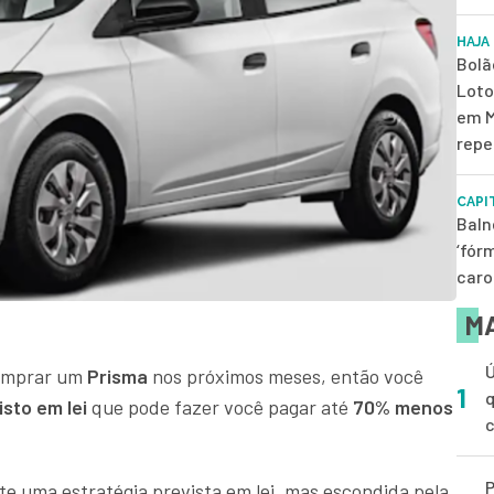
HAJA
Bolã
Loto
em M
repe
CAPI
Baln
‘fór
caro
MA
Ú
comprar um
Prisma
nos próximos meses, então você
1
q
sto em lei
que pode fazer você pagar até
70% menos
P
te uma estratégia prevista em lei, mas escondida pela