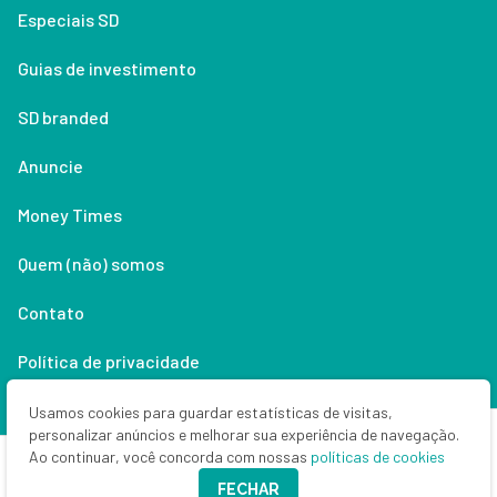
Especiais SD
Guias de investimento
SD branded
Anuncie
Money Times
Quem (não) somos
Contato
Política de privacidade
Lifestyle
Usamos cookies para guardar estatísticas de visitas,
personalizar anúncios e melhorar sua experiência de navegação.
Ao continuar, você concorda com nossas
políticas de cookies
Copyright © 2026 Seu Dinheiro. Todos os direitos reservados.
FECHAR