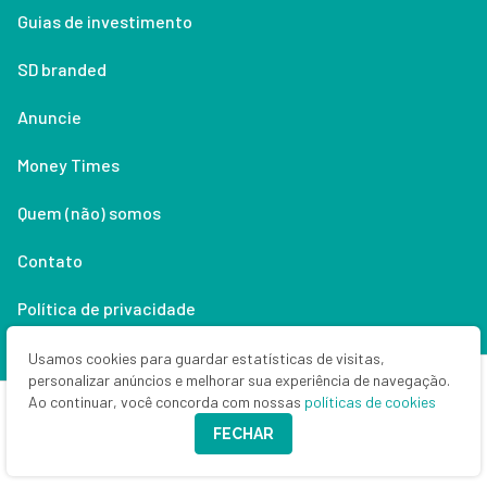
Guias de investimento
SD branded
Anuncie
Money Times
Quem (não) somos
Contato
Política de privacidade
Lifestyle
Usamos cookies para guardar estatísticas de visitas,
personalizar anúncios e melhorar sua experiência de navegação.
Ao continuar, você concorda com nossas
políticas de cookies
Copyright © 2026 Seu Dinheiro. Todos os direitos reservados.
FECHAR
CNPJ: 33.523.405/0001-63