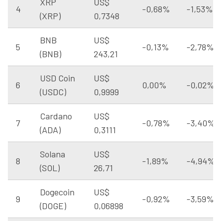
XRP
US$
4
-0,68%
-1,53%
(XRP)
0,7348
BNB
US$
5
-0,13%
-2,78%
(BNB)
243,21
USD Coin
US$
6
0,00%
-0,02%
(USDC)
0,9999
Cardano
US$
7
-0,78%
-3,40%
(ADA)
0,3111
Solana
US$
8
-1,89%
-4,94%
(SOL)
26,71
Dogecoin
US$
9
-0,92%
-3,59%
(DOGE)
0,06898