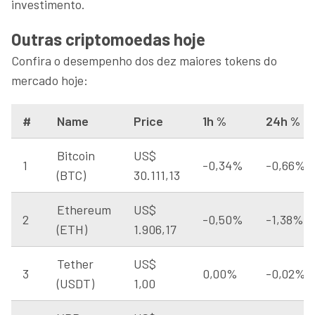
investimento.
Outras criptomoedas hoje
Confira o desempenho dos dez maiores tokens do
mercado hoje:
#
Name
Price
1h %
24h %
Bitcoin
US$
1
-0,34%
-0,66%
(BTC)
30.111,13
Ethereum
US$
2
-0,50%
-1,38%
(ETH)
1.906,17
Tether
US$
3
0,00%
-0,02%
(USDT)
1,00