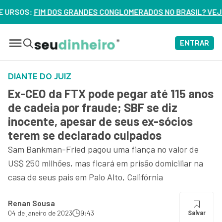
S CONGLOMERADOS NO BRASIL? VEJA ERROS DE 3 DELES – AS
ENTRAR
DIANTE DO JUIZ
Ex-CEO da FTX pode pegar até 115 anos
de cadeia por fraude; SBF se diz
inocente, apesar de seus ex-sócios
terem se declarado culpados
Sam Bankman-Fried pagou uma fiança no valor de
US$ 250 milhões, mas ficará em prisão domiciliar na
casa de seus pais em Palo Alto, Califórnia
Renan Sousa
04 de janeiro de 2023
9:43
Salvar