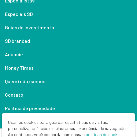
Especialistas
Especiais SD
Guias de investimento
SD branded
Anuncie
Money Times
Quem (não) somos
Contato
Política de privacidade
Lifestyle
Usamos cookies para guardar estatísticas de visitas,
personalizar anúncios e melhorar sua experiência de navegação.
Ao continuar, você concorda com nossas
políticas de cookies