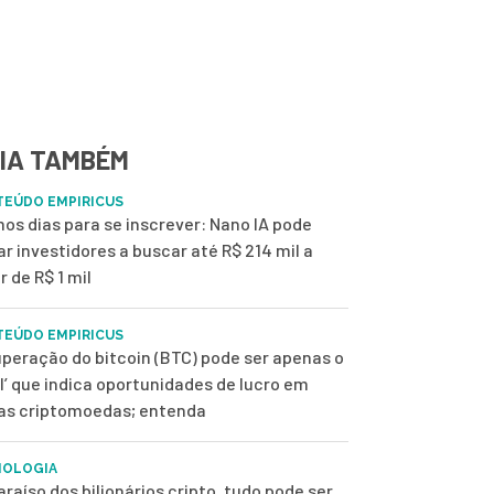
IA TAMBÉM
EÚDO EMPIRICUS
mos dias para se inscrever: Nano IA pode
ar investidores a buscar até R$ 214 mil a
r de R$ 1 mil
EÚDO EMPIRICUS
peração do bitcoin (BTC) pode ser apenas o
ol’ que indica oportunidades de lucro em
as criptomoedas; entenda
NOLOGIA
araíso dos bilionários cripto, tudo pode ser