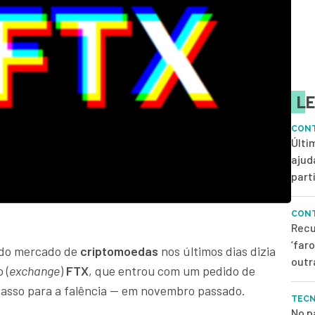
LE
CONT
Últi
ajud
parti
CONT
Recu
‘far
 do mercado de
criptomoedas
nos últimos dias dizia
outr
 (
exchange
)
FTX
, que entrou com um pedido de
 passo para a falência — em novembro passado.
TEC
No p