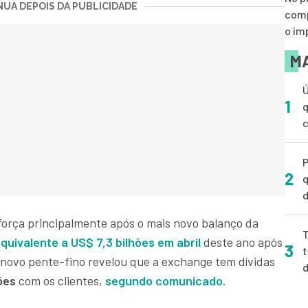
UA DEPOIS DA PUBLICIDADE
comp
o im
MA
Ú
1
q
P
2
q
d
orça principalmente após o mais novo balanço da
T
quivalente a US$ 7,3 bilhões em abril
deste ano após
3
t
novo pente-fino revelou que a exchange tem dívidas
hões
com os clientes,
segundo comunicado
.