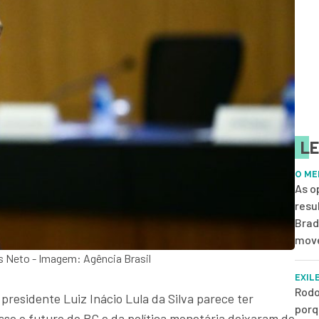
LE
O ME
As o
resu
Brad
move
s Neto - Imagem: Agência Brasil
EXIL
Rodo
presidente Luiz Inácio Lula da Silva parece ter
porq
so o futuro do BC e da política monetária deixaram de