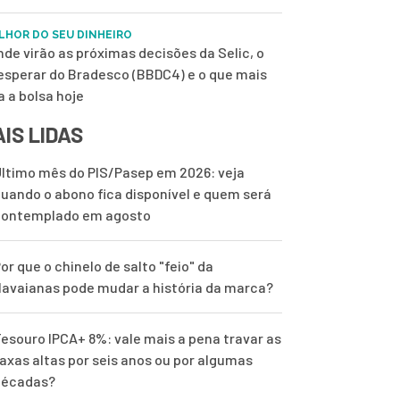
LHOR DO SEU DINHEIRO
nde virão as próximas decisões da Selic, o
esperar do Bradesco (BBDC4) e o que mais
a a bolsa hoje
IS LIDAS
ltimo mês do PIS/Pasep em 2026: veja
uando o abono fica disponível e quem será
contemplado em agosto
or que o chinelo de salto "feio" da
avaianas pode mudar a história da marca?
esouro IPCA+ 8%: vale mais a pena travar as
axas altas por seis anos ou por algumas
décadas?