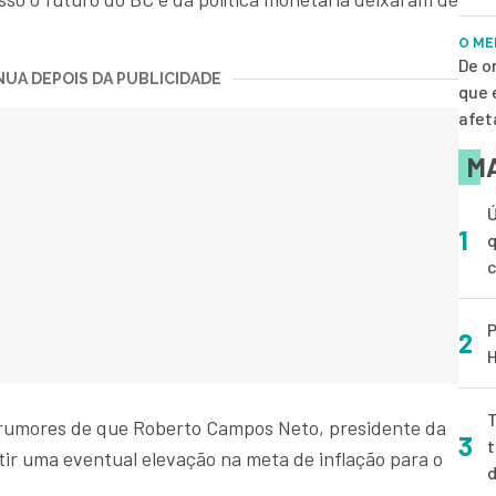
O ME
De o
UA DEPOIS DA PUBLICIDADE
que 
afet
MA
Ú
1
q
P
2
H
T
m rumores de que Roberto Campos Neto, presidente da
3
t
utir uma eventual elevação na meta de inflação para o