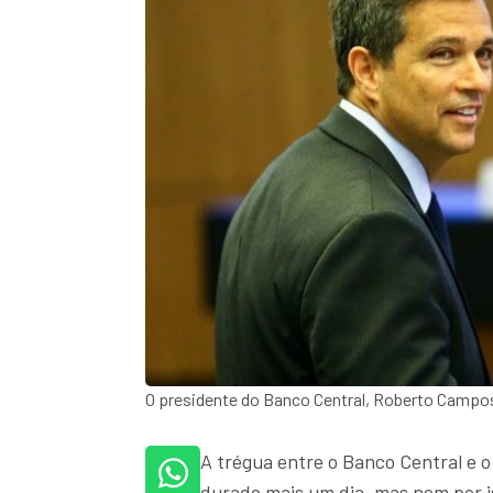
O presidente do Banco Central, Roberto Campo
A trégua entre o Banco Central e o 
durado mais um dia, mas nem por is