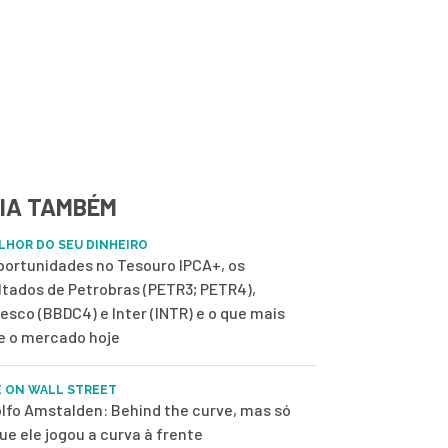
IA TAMBÉM
LHOR DO SEU DINHEIRO
portunidades no Tesouro IPCA+, os
ltados de Petrobras (PETR3; PETR4),
esco (BBDC4) e Inter (INTR) e o que mais
 o mercado hoje
E ON WALL STREET
lfo Amstalden: Behind the curve, mas só
ue ele jogou a curva à frente