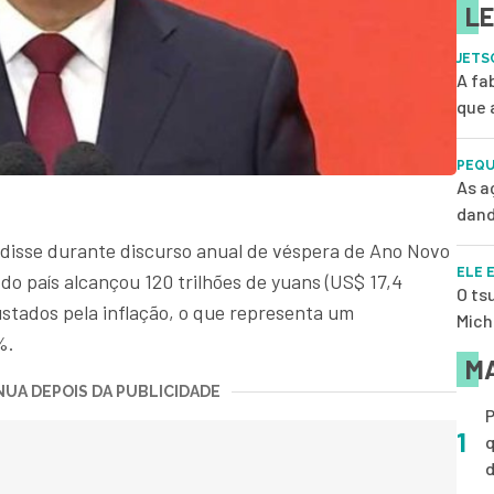
LE
JETS
A fa
que 
PEQU
As a
dand
 disse durante discurso anual de véspera de Ano Novo
ELE 
do país alcançou 120 trilhões de yuans (US$ 17,4
O ts
justados pela inflação, o que representa um
Mich
%.
MA
UA DEPOIS DA PUBLICIDADE
P
1
q
d