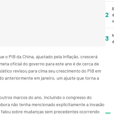
B
2
d
o
N
3
d
e o PIB da China, ajustado pela inflação, crescerá
eta oficial do governo para este ano é de cerca de
asiático revisou para cima seu crescimento do PIB em
do anteriormente em janeiro, um ajuste que torna a
 outros marcos do ano, incluindo o congresso do
bora não tenha mencionado explicitamente a invasão
m falou sobre mudanças sem precedentes ocorrendo