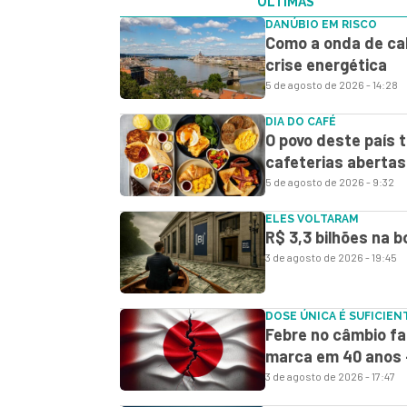
ÚLTIMAS
DANÚBIO EM RISCO
Como a onda de ca
crise energética
5 de agosto de 2026 - 14:28
DIA DO CAFÉ
O povo deste país 
cafeterias abertas
5 de agosto de 2026 - 9:32
ELES VOLTARAM
R$ 3,3 bilhões na b
3 de agosto de 2026 - 19:45
DOSE ÚNICA É SUFICIEN
Febre no câmbio fa
marca em 40 anos 
3 de agosto de 2026 - 17:47