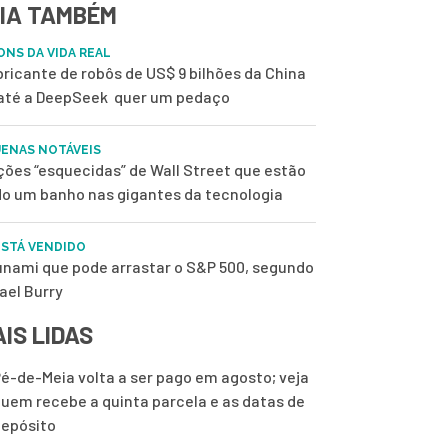
IA TAMBÉM
ONS DA VIDA REAL
bricante de robôs de US$ 9 bilhões da China
até a DeepSeek quer um pedaço
ENAS NOTÁVEIS
ções “esquecidas” de Wall Street que estão
o um banho nas gigantes da tecnologia
ESTÁ VENDIDO
unami que pode arrastar o S&P 500, segundo
ael Burry
IS LIDAS
é-de-Meia volta a ser pago em agosto; veja
uem recebe a quinta parcela e as datas de
epósito