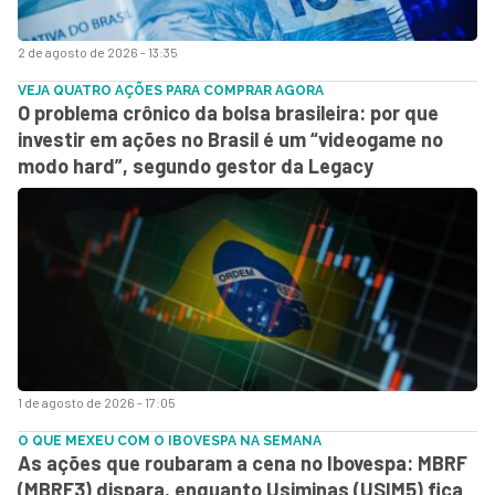
2 de agosto de 2026 - 13:35
VEJA QUATRO AÇÕES PARA COMPRAR AGORA
O problema crônico da bolsa brasileira: por que
investir em ações no Brasil é um “videogame no
modo hard”, segundo gestor da Legacy
1 de agosto de 2026 - 17:05
O QUE MEXEU COM O IBOVESPA NA SEMANA
As ações que roubaram a cena no Ibovespa: MBRF
(MBRF3) dispara, enquanto Usiminas (USIM5) fica