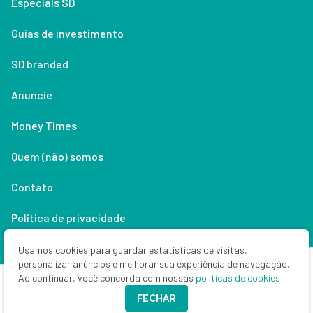
Especiais SD
Guias de investimento
SD branded
Anuncie
Money Times
Quem (não) somos
Contato
Política de privacidade
Lifestyle
Usamos cookies para guardar estatísticas de visitas,
personalizar anúncios e melhorar sua experiência de navegação.
Ao continuar, você concorda com nossas
políticas de cookies
Copyright © 2026 Seu Dinheiro. Todos os direitos reservados.
FECHAR
CNPJ: 33.523.405/0001-63