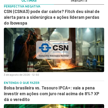
ÚLTIMAS
IN$IGHTS
PERSPECTIVA NEGATIVA
CSN (CSNA3) pode dar calote? Fitch deu sinal de
alerta para a siderúrgica e ações lideram perdas
do Ibovespa
3 de agosto de 2026 - 12:50
ENTENDA O QUE FAZER
Bolsa brasileira vs. Tesouro IPCA+: vale a pena
investir em ações com juro real acima de 8%? XP
dá o veredito