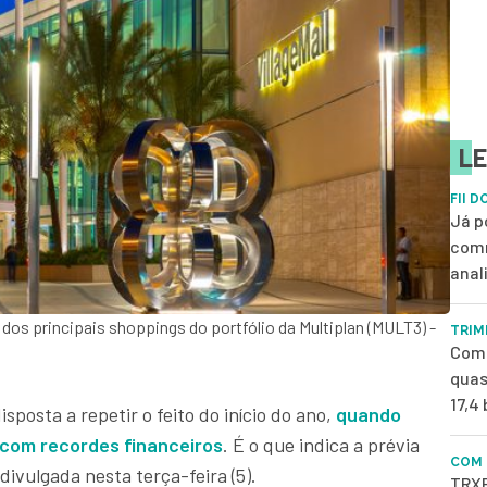
LE
FII D
Já p
comm
anal
 dos principais shoppings do portfólio da Multiplan (MULT3) -
TRIM
Com 
quas
17,4
isposta a repetir o feito do início do ano,
quando
 com recordes financeiros
. É o que indica a prévia
COM 
divulgada nesta terça-feira (5).
TRXF