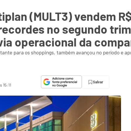
iplan (MULT3) vendem R$ 
recordes no segundo trim
via operacional da compa
portante para os shoppings, também avançou no período e a
Salvar
s 15:11