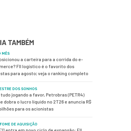
IA TAMBÉM
O MÊS
osicionou a carteira para a corrida do e-
erce? FII logístico é o favorito dos
istas para agosto; veja o ranking completo
ESTRE DOS SONHOS
tudo jogando a favor, Petrobras (PETR4)
e dobra o lucro líquido no 2T26 e anuncia R$
 bilhões para os acionistas
FOME DE AQUISIÇÃO
11 entra em novo ciclo de expansão: FII