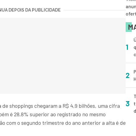
anun
UA DEPOIS DA PUBLICIDADE
ofer
MA
Ú
1
q
P
2
H
T
3
t
a de shoppings chegaram a R$ 4,9 bilhões, uma cifra
ambém é 28,8% superior ao registrado no mesmo
o com o segundo trimestre do ano anterior a alta é de