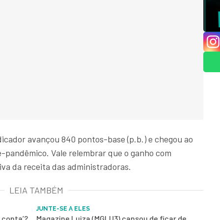
indicador avançou 840 pontos-base (p.b.) e chegou ao
ré-pandêmico. Vale relembrar que o ganho com
iva da receita das administradoras.
LEIA TAMBÉM
JUNTE-SE A ELES
 conta’?
Magazine Luiza (MGLU3) cansou de ficar de