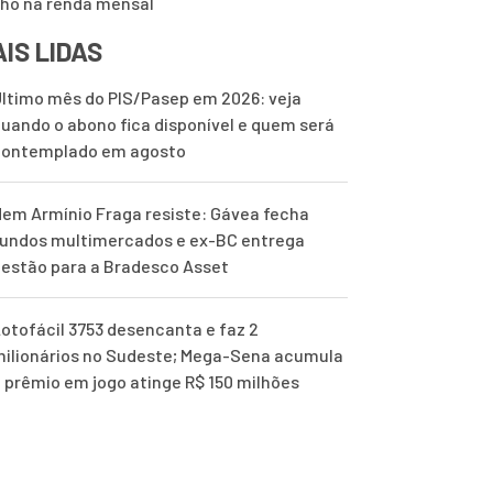
lho na renda mensal
IS LIDAS
ltimo mês do PIS/Pasep em 2026: veja
uando o abono fica disponível e quem será
contemplado em agosto
em Armínio Fraga resiste: Gávea fecha
undos multimercados e ex-BC entrega
estão para a Bradesco Asset
otofácil 3753 desencanta e faz 2
ilionários no Sudeste; Mega-Sena acumula
 prêmio em jogo atinge R$ 150 milhões