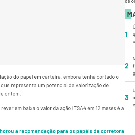
de o
MA
Ú
1
q
N
2
f
g
ação do papel em carteira, embora tenha cortado o
o que representa um potencial de valorização de
L
de ontem.
3
m
e
a rever em baixa o valor da ação ITSA4 em 12 meses é a
lhorou a recomendação para os papéis da corretora