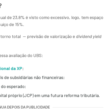
r?
ual de 23,8% é visto como excessivo, logo, tem espaço
suíço de 15%.
torno total — previsão de valorização e
dividend yield
dessa avaliação do UBS:
ional da XP
;
s de subsidiárias não financeiras;
 do esperado;
pital próprio (JCP) em uma futura reforma tributária.
UA DEPOIS DA PUBLICIDADE