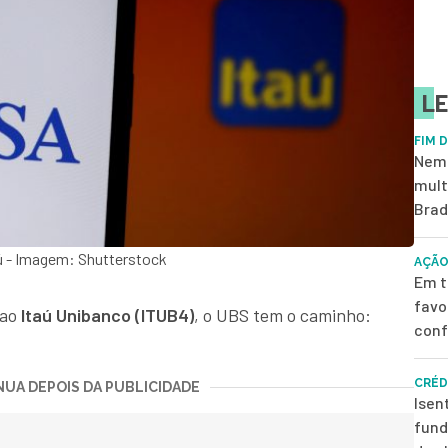
LE
FIM 
Nem 
mult
Brad
aú - Imagem: Shutterstock
AÇÃO
Em t
favo
 ao
Itaú Unibanco (ITUB4)
, o UBS tem o caminho:
conf
CRÉD
UA DEPOIS DA PUBLICIDADE
Isen
fund