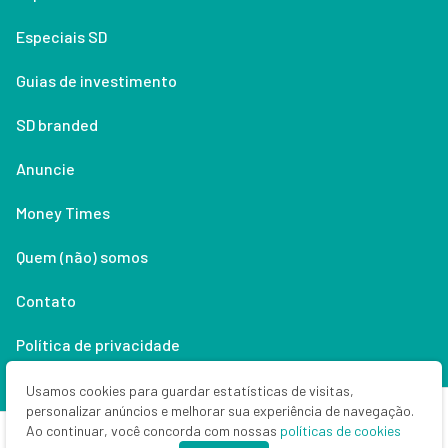
Especiais SD
Guias de investimento
SD branded
Anuncie
Money Times
Quem (não) somos
Contato
Política de privacidade
Lifestyle
Usamos cookies para guardar estatísticas de visitas,
personalizar anúncios e melhorar sua experiência de navegação.
Ao continuar, você concorda com nossas
políticas de cookies