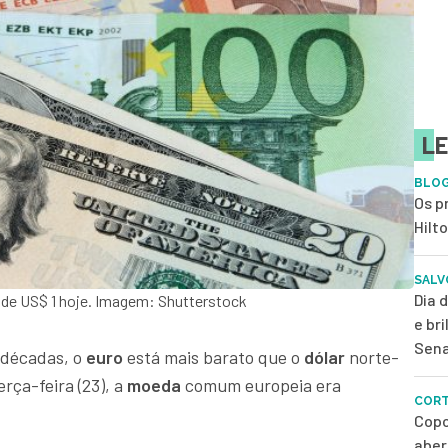
LE
BLOG
Os p
Hilt
SALV
Dia 
 de US$ 1 hoje. Imagem: Shutterstock
e br
Sena
 décadas, o
euro
está mais barato que o
dólar
norte-
rça-feira (23), a
moeda
comum europeia era
CORT
Copo
aber