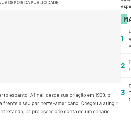
UA DEPOIS DA PUBLICIDADE
espe
MA
Ú
1
q
P
2
H
Q
3
T
erto espanto. Afinal, desde sua criação em 1999, o
a frente a seu par norte-americano. Chegou a atingir
Entretando, as projeções dão conta de um cenário