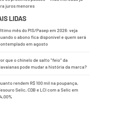
ra juros menores
IS LIDAS
ltimo mês do PIS/Pasep em 2026: veja
uando o abono fica disponível e quem será
contemplado em agosto
or que o chinelo de salto "feio" da
avaianas pode mudar a história da marca?
uanto rendem R$ 100 mil na poupança,
esouro Selic, CDB e LCI com a Selic em
14,00%