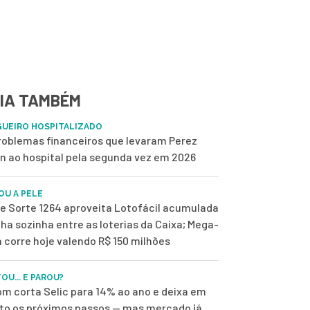
IA TAMBÉM
UEIRO HOSPITALIZADO
roblemas financeiros que levaram Perez
on ao hospital pela segunda vez em 2026
OU A PELE
de Sorte 1264 aproveita Lotofácil acumulada
ilha sozinha entre as loterias da Caixa; Mega-
 corre hoje valendo R$ 150 milhões
OU... E PAROU?
m corta Selic para 14% ao ano e deixa em
to os próximos passos — mas mercado já