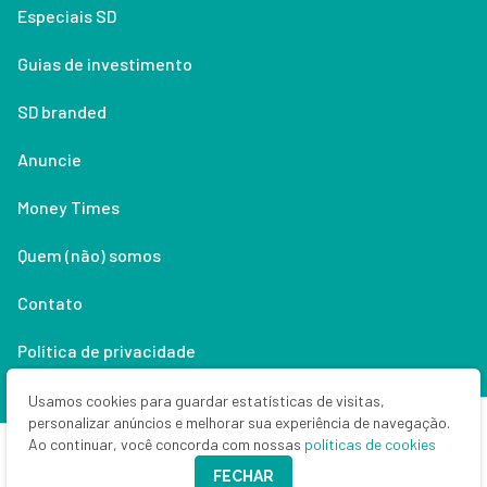
Especiais SD
Guias de investimento
SD branded
Anuncie
Money Times
Quem (não) somos
Contato
Política de privacidade
Lifestyle
Usamos cookies para guardar estatísticas de visitas,
personalizar anúncios e melhorar sua experiência de navegação.
Ao continuar, você concorda com nossas
políticas de cookies
Copyright © 2026 Seu Dinheiro. Todos os direitos reservados.
FECHAR