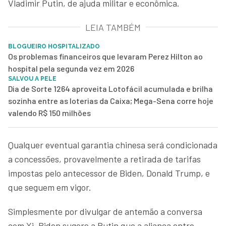
Vladimir Putin, de ajuda militar e econômica.
LEIA TAMBÉM
BLOGUEIRO HOSPITALIZADO
Os problemas financeiros que levaram Perez Hilton ao
hospital pela segunda vez em 2026
SALVOU A PELE
Dia de Sorte 1264 aproveita Lotofácil acumulada e brilha
sozinha entre as loterias da Caixa; Mega-Sena corre hoje
valendo R$ 150 milhões
Qualquer eventual garantia chinesa será condicionada
a concessões, provavelmente a retirada de tarifas
impostas pelo antecessor de Biden, Donald Trump, e
que seguem em vigor.
Simplesmente por divulgar de antemão a conversa
com Xi, Biden sugere a Putin que a aliança entre