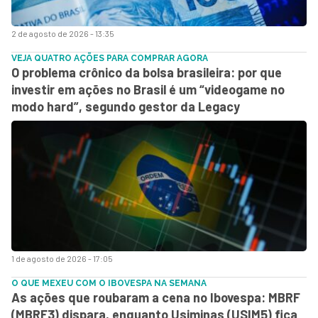
2 de agosto de 2026 - 13:35
VEJA QUATRO AÇÕES PARA COMPRAR AGORA
O problema crônico da bolsa brasileira: por que
investir em ações no Brasil é um “videogame no
modo hard”, segundo gestor da Legacy
1 de agosto de 2026 - 17:05
O QUE MEXEU COM O IBOVESPA NA SEMANA
As ações que roubaram a cena no Ibovespa: MBRF
(MBRF3) dispara, enquanto Usiminas (USIM5) fica