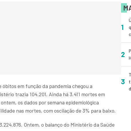
MA
Ú
1
q
P
2
H
T
3
t
e óbitos em função da pandemia chegou a
istério trazia 104.201. Ainda há 3.411 mortes em
o ontem, os dados por semana epidemiológica
lidade nas mortes, com oscilação de 3% para baixo.
3.224.876. Ontem, o balanço do Ministério da Saúde