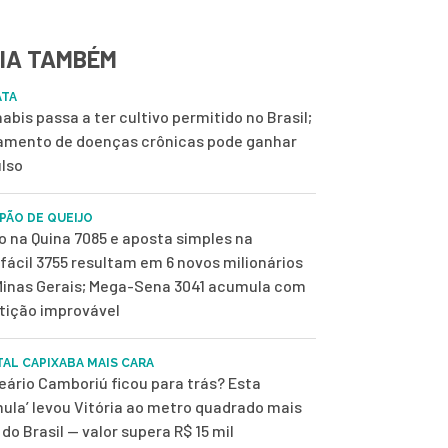
IA TAMBÉM
ATA
abis passa a ter cultivo permitido no Brasil;
amento de doenças crônicas pode ganhar
lso
 PÃO DE QUEIJO
o na Quina 7085 e aposta simples na
fácil 3755 resultam em 6 novos milionários
inas Gerais; Mega-Sena 3041 acumula com
tição improvável
TAL CAPIXABA MAIS CARA
eário Camboriú ficou para trás? Esta
mula’ levou Vitória ao metro quadrado mais
 do Brasil — valor supera R$ 15 mil