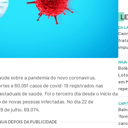
LE
DA L
Cann
trat
impu
HAJA
Bolã
Loto
Saúde sobre a pandemia do novo coronavírus,
em M
ortes e 60.091 casos de covid-19 registrados nas
repe
estaduais de saúde. Foi o terceiro dia desde o início da
de novas pessoas infectadas. No dia 22 de
CAPI
9 de julho, 69.074.
Baln
‘fór
UA DEPOIS DA PUBLICIDADE
caro